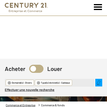
Acheter
Louer
Commerce & Fonds
Domaine(s) : Divers
Type(s) de bien(s) : Cadeaux
Effectuer une nouvelle recherche
Commerce et Entreprise
Commerce & fonds